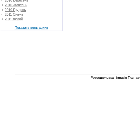
2010 Вересень
2010 Жовтень
2010 Грудень
2011 Січень
2011 Лютий
Показать весь архив
Розсошенська гімназія Полтавс