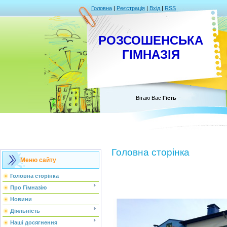
Головна
|
Реєстрація
|
Вхід
|
RSS
РОЗСОШЕНСЬКА
ГІМНАЗІЯ
Вітаю Вас
Гість
Головна сторінка
Меню сайту
Головна сторінка
Про Гімназію
Новини
Діяльність
Наші досягнення